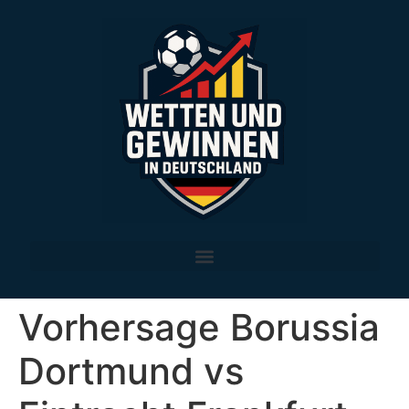
Vorhersage Borussia
Dortmund vs