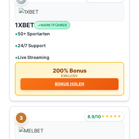
1XBET
MARKTFÜHRER
50+ Sportarten
24/7 Support
Live Streaming
200% Bonus
EXKLUSIV
BONUS HOLEN
8.9/10
★★★★★
3