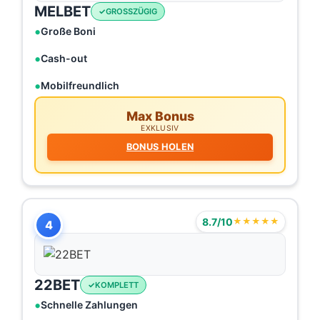
MELBET
GROSSZÜGIG
Große Boni
Cash-out
Mobilfreundlich
Max Bonus
EXKLUSIV
BONUS HOLEN
8.7/10
★★★★★
4
22BET
KOMPLETT
Schnelle Zahlungen