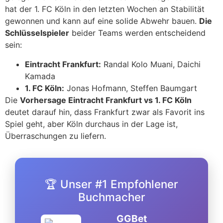
hat der 1. FC Köln in den letzten Wochen an Stabilität
gewonnen und kann auf eine solide Abwehr bauen.
Die
Schlüsselspieler
beider Teams werden entscheidend
sein:
Eintracht Frankfurt:
Randal Kolo Muani, Daichi
Kamada
1. FC Köln:
Jonas Hofmann, Steffen Baumgart
Die
Vorhersage Eintracht Frankfurt vs 1. FC Köln
deutet darauf hin, dass Frankfurt zwar als Favorit ins
Spiel geht, aber Köln durchaus in der Lage ist,
Überraschungen zu liefern.
🏆 Unser #1 Empfohlener
Buchmacher
GGBet