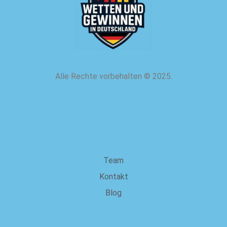
Alle Rechte vorbehalten
©
2025.
über uns
Team
Kontakt
Blog