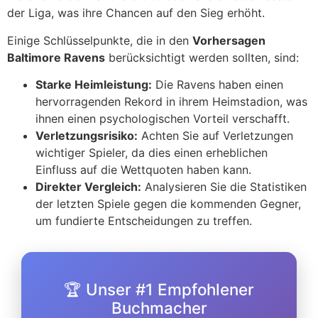
der Liga, was ihre Chancen auf den Sieg erhöht.
Einige Schlüsselpunkte, die in den
Vorhersagen
Baltimore Ravens
berücksichtigt werden sollten, sind:
Starke Heimleistung:
Die Ravens haben einen
hervorragenden Rekord in ihrem Heimstadion, was
ihnen einen psychologischen Vorteil verschafft.
Verletzungsrisiko:
Achten Sie auf Verletzungen
wichtiger Spieler, da dies einen erheblichen
Einfluss auf die Wettquoten haben kann.
Direkter Vergleich:
Analysieren Sie die Statistiken
der letzten Spiele gegen die kommenden Gegner,
um fundierte Entscheidungen zu treffen.
🏆 Unser #1 Empfohlener
Buchmacher