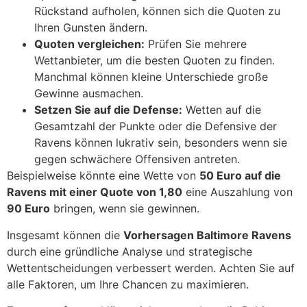
Rückstand aufholen, können sich die Quoten zu
Ihren Gunsten ändern.
Quoten vergleichen:
Prüfen Sie mehrere
Wettanbieter, um die besten Quoten zu finden.
Manchmal können kleine Unterschiede große
Gewinne ausmachen.
Setzen Sie auf die Defense:
Wetten auf die
Gesamtzahl der Punkte oder die Defensive der
Ravens können lukrativ sein, besonders wenn sie
gegen schwächere Offensiven antreten.
Beispielweise könnte eine Wette von
50 Euro auf die
Ravens mit einer Quote von 1,80
eine Auszahlung von
90 Euro
bringen, wenn sie gewinnen.
Insgesamt können die
Vorhersagen Baltimore Ravens
durch eine gründliche Analyse und strategische
Wettentscheidungen verbessert werden. Achten Sie auf
alle Faktoren, um Ihre Chancen zu maximieren.