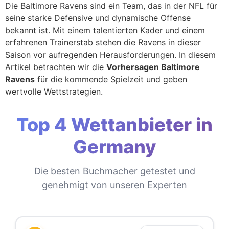
Die Baltimore Ravens sind ein Team, das in der NFL für
seine starke Defensive und dynamische Offense
bekannt ist. Mit einem talentierten Kader und einem
erfahrenen Trainerstab stehen die Ravens in dieser
Saison vor aufregenden Herausforderungen. In diesem
Artikel betrachten wir die
Vorhersagen Baltimore
Ravens
für die kommende Spielzeit und geben
wertvolle Wettstrategien.
Top 4 Wettanbieter in
Germany
Die besten Buchmacher getestet und
genehmigt von unseren Experten