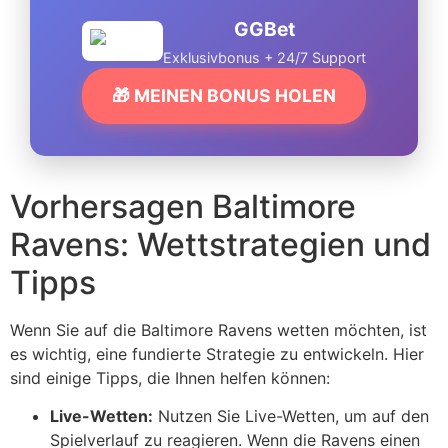
GGBet
Exklusivbonus + 24/7 Support
🎁 MEINEN BONUS HOLEN
Vorhersagen Baltimore
Ravens: Wettstrategien und
Tipps
Wenn Sie auf die Baltimore Ravens wetten möchten, ist
es wichtig, eine fundierte Strategie zu entwickeln. Hier
sind einige Tipps, die Ihnen helfen können:
Live-Wetten:
Nutzen Sie Live-Wetten, um auf den
Spielverlauf zu reagieren. Wenn die Ravens einen