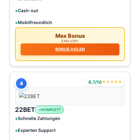
Cash-out
Mobilfreundlich
Max Bonus
EXKLUSIV
BONUS HOLEN
8.7/10
★★★★★
4
22BET
KOMPLETT
Schnelle Zahlungen
Experten Support