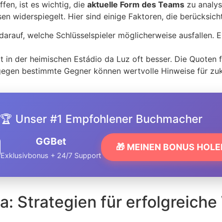
fen, ist es wichtig, die
aktuelle Form des Teams
zu analysi
sen widerspiegelt. Hier sind einige Faktoren, die berücksich
 darauf, welche Schlüsselspieler möglicherweise ausfallen. E
lt in der heimischen Estádio da Luz oft besser. Die Quoten f
 gegen bestimmte Gegner können wertvolle Hinweise für zu
🏆 Unser #1 Empfohlener Buchmacher
GGBet
🎁 MEINEN BONUS HOLE
Exklusivbonus + 24/7 Support
: Strategien für erfolgreiche