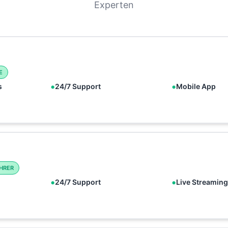
Experten
E
s
24/7 Support
Mobile App
HRER
24/7 Support
Live Streamin