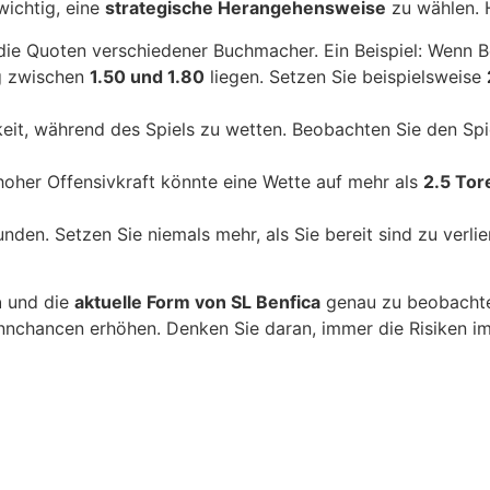
wichtig, eine
strategische Herangehensweise
zu wählen. 
 die Quoten verschiedener Buchmacher. Ein Beispiel: Wenn
eg zwischen
1.50 und 1.80
liegen. Setzen Sie beispielsweise
keit, während des Spiels zu wetten. Beobachten Sie den Spi
 hoher Offensivkraft könnte eine Wette auf mehr als
2.5 Tor
unden. Setzen Sie niemals mehr, als Sie bereit sind zu verl
n
und die
aktuelle Form von SL Benfica
genau zu beobachten
nnchancen erhöhen. Denken Sie daran, immer die Risiken im