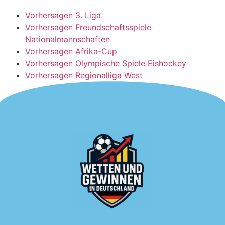
Vorhersagen 3. Liga
Vorhersagen Freundschaftsspiele
Nationalmannschaften
Vorhersagen Afrika-Cup
Vorhersagen Olympische Spiele Eishockey
Vorhersagen Regionalliga West