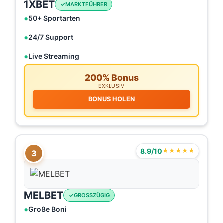
1XBET
MARKTFÜHRER
50+ Sportarten
24/7 Support
Live Streaming
200% Bonus
EXKLUSIV
BONUS HOLEN
8.9/10
★★★★★
3
MELBET
GROSSZÜGIG
Große Boni