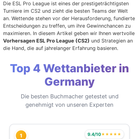
Die ESL Pro League ist eines der prestigeträchtigsten
Turniere im CS2 und zieht die besten Teams der Welt
an. Wettende stehen vor der Herausforderung, fundierte
Entscheidungen zu treffen, um ihre Gewinnchancen zu
maximieren. In diesem Artikel geben wir Ihnen wertvolle
Vorhersagen ESL Pro League (CS2)
und Strategien an
die Hand, die auf jahrelanger Erfahrung basieren.
Top 4 Wettanbieter in
Germany
Die besten Buchmacher getestet und
genehmigt von unseren Experten
9.4/10
★★★★★
1