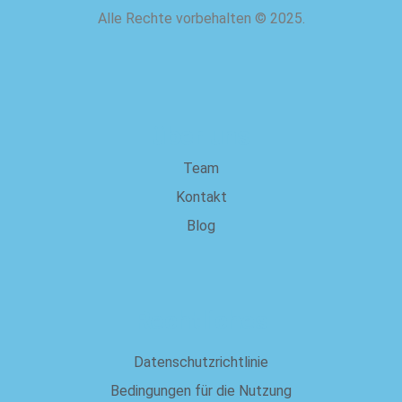
Alle Rechte vorbehalten
©
2025.
über uns
Team
Kontakt
Blog
Rechtliches
Datenschutzrichtlinie
Bedingungen für die Nutzung