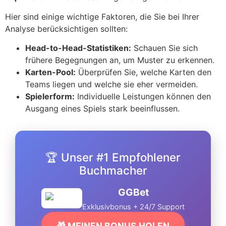
Hier sind einige wichtige Faktoren, die Sie bei Ihrer
Analyse berücksichtigen sollten:
Head-to-Head-Statistiken:
Schauen Sie sich
frühere Begegnungen an, um Muster zu erkennen.
Karten-Pool:
Überprüfen Sie, welche Karten den
Teams liegen und welche sie eher vermeiden.
Spielerform:
Individuelle Leistungen können den
Ausgang eines Spiels stark beeinflussen.
🏆 Unser #1 Empfohlener
Buchmacher
GGBet
Exklusivbonus + 24/7 Support
🎁 MEINEN BONUS HOLEN