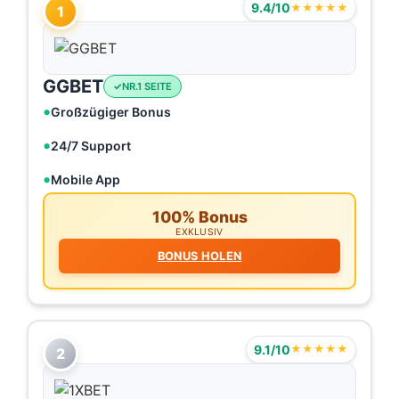
9.4/10
★★★★★
1
GGBET
NR.1 SEITE
Großzügiger Bonus
24/7 Support
Mobile App
100% Bonus
EXKLUSIV
BONUS HOLEN
9.1/10
★★★★★
2