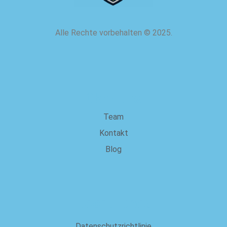
Alle Rechte vorbehalten
©
2025.
über uns
Team
Kontakt
Blog
Rechtliches
Datenschutzrichtlinie