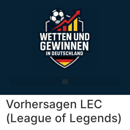
Vorhersagen LEC
(League of Legends)