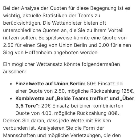
Bei der Analyse der Quoten für diese Begegnung ist es
wichtig, aktuelle Statistiken der Teams zu
berücksichtigen. Die Wettanbieter bieten oft
unterschiedliche Quoten an, die Sie zu Ihrem Vorteil
nutzen sollten. Beispielsweise könnte eine Quote von
2.50 für einen Sieg von Union Berlin und 3.00 für einen
Sieg von Hoffenheim angeboten werden.
Ein möglicher Wettansatz könnte folgendermaßen
aussehen:
Einzelwette auf Union Berlin:
50€ Einsatz bei
einer Quote von 2.50, mögliche Rückzahlung 125€.
Kombiwette auf „Beide Teams treffen“ und „Über
3,5 Tore“:
20€ Einsatz bei einer kombinierten
Quote von 4.00, mögliche Rückzahlung 80€.
Denken Sie daran, dass jede Wette mit Risiken
verbunden ist. Analysieren Sie die Form der
Mannschaften und mögliche Verletzungen, die den