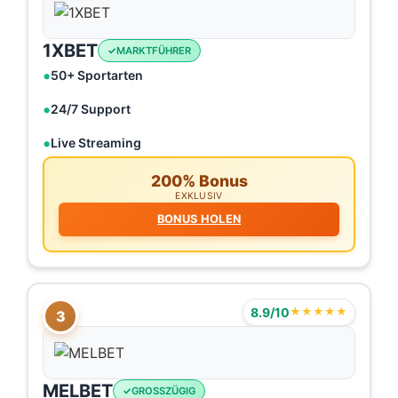
1XBET
MARKTFÜHRER
50+ Sportarten
24/7 Support
Live Streaming
200% Bonus
EXKLUSIV
BONUS HOLEN
8.9/10
★★★★★
3
MELBET
GROSSZÜGIG