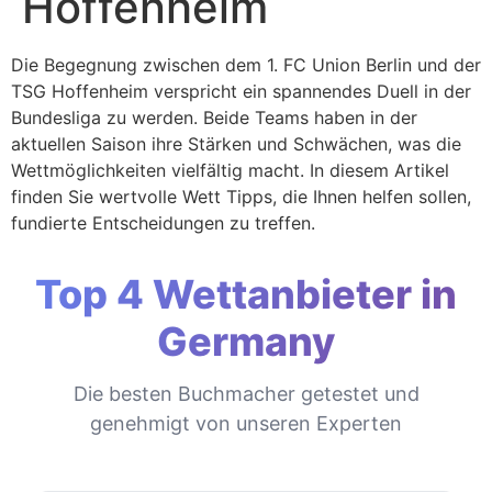
Hoffenheim
Die Begegnung zwischen dem 1. FC Union Berlin und der
TSG Hoffenheim verspricht ein spannendes Duell in der
Bundesliga zu werden. Beide Teams haben in der
aktuellen Saison ihre Stärken und Schwächen, was die
Wettmöglichkeiten vielfältig macht. In diesem Artikel
finden Sie wertvolle Wett Tipps, die Ihnen helfen sollen,
fundierte Entscheidungen zu treffen.
Top 4 Wettanbieter in
Germany
Die besten Buchmacher getestet und
genehmigt von unseren Experten