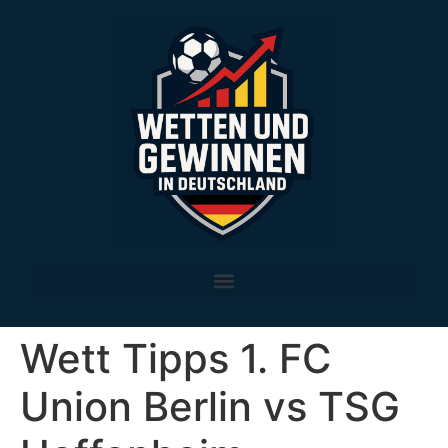
Wett Tipps 1. FC
Union Berlin vs TSG