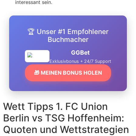
interessant sein.
🏆 Unser #1 Empfohlener
Buchmacher
GGBet
Exklusivbonus + 24/7 Support
🎁 MEINEN BONUS HOLEN
Wett Tipps 1. FC Union
Berlin vs TSG Hoffenheim:
Quoten und Wettstrategien