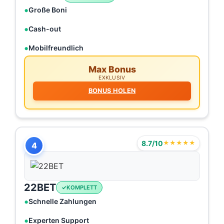
Große Boni
Cash-out
Mobilfreundlich
Max Bonus
EXKLUSIV
BONUS HOLEN
8.7/10
★★★★★
4
22BET
KOMPLETT
Schnelle Zahlungen
Experten Support