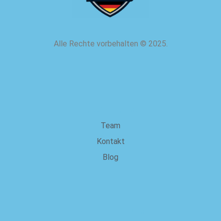
Alle Rechte vorbehalten
©
2025.
über uns
Team
Kontakt
Blog
Rechtliches