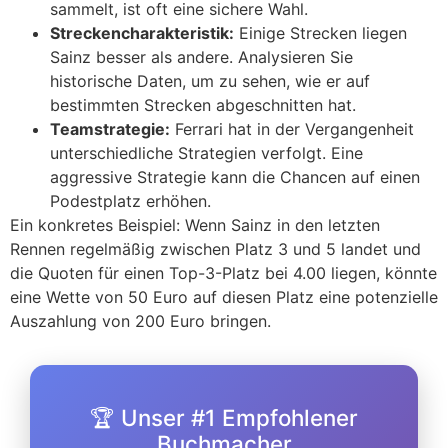
sammelt, ist oft eine sichere Wahl.
Streckencharakteristik:
Einige Strecken liegen
Sainz besser als andere. Analysieren Sie
historische Daten, um zu sehen, wie er auf
bestimmten Strecken abgeschnitten hat.
Teamstrategie:
Ferrari hat in der Vergangenheit
unterschiedliche Strategien verfolgt. Eine
aggressive Strategie kann die Chancen auf einen
Podestplatz erhöhen.
Ein konkretes Beispiel: Wenn Sainz in den letzten
Rennen regelmäßig zwischen Platz 3 und 5 landet und
die Quoten für einen Top-3-Platz bei 4.00 liegen, könnte
eine Wette von 50 Euro auf diesen Platz eine potenzielle
Auszahlung von 200 Euro bringen.
🏆 Unser #1 Empfohlener
Buchmacher