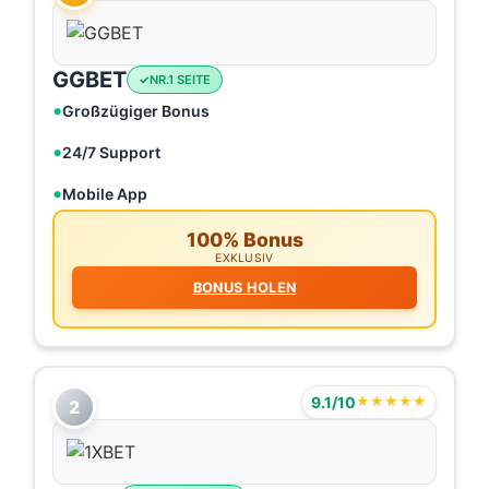
GGBET
NR.1 SEITE
Großzügiger Bonus
24/7 Support
Mobile App
100% Bonus
EXKLUSIV
BONUS HOLEN
9.1/10
★★★★★
2