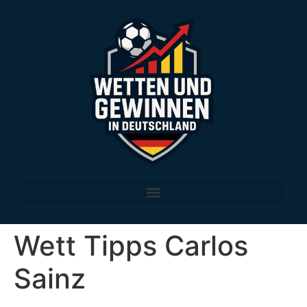
Wett Tipps Carlos
Sainz