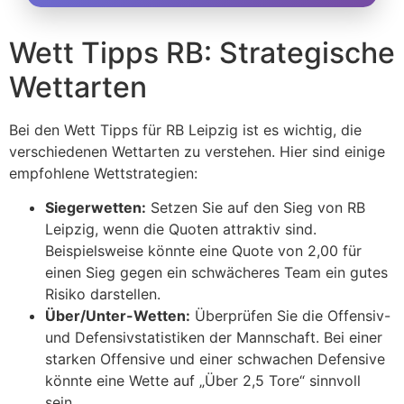
Wett Tipps RB: Strategische
Wettarten
Bei den Wett Tipps für RB Leipzig ist es wichtig, die
verschiedenen Wettarten zu verstehen. Hier sind einige
empfohlene Wettstrategien:
Siegerwetten:
Setzen Sie auf den Sieg von RB
Leipzig, wenn die Quoten attraktiv sind.
Beispielsweise könnte eine Quote von 2,00 für
einen Sieg gegen ein schwächeres Team ein gutes
Risiko darstellen.
Über/Unter-Wetten:
Überprüfen Sie die Offensiv-
und Defensivstatistiken der Mannschaft. Bei einer
starken Offensive und einer schwachen Defensive
könnte eine Wette auf „Über 2,5 Tore“ sinnvoll
sein.