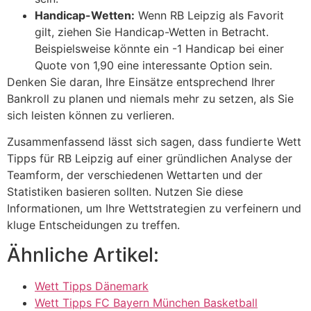
Handicap-Wetten:
Wenn RB Leipzig als Favorit
gilt, ziehen Sie Handicap-Wetten in Betracht.
Beispielsweise könnte ein -1 Handicap bei einer
Quote von 1,90 eine interessante Option sein.
Denken Sie daran, Ihre Einsätze entsprechend Ihrer
Bankroll zu planen und niemals mehr zu setzen, als Sie
sich leisten können zu verlieren.
Zusammenfassend lässt sich sagen, dass fundierte Wett
Tipps für RB Leipzig auf einer gründlichen Analyse der
Teamform, der verschiedenen Wettarten und der
Statistiken basieren sollten. Nutzen Sie diese
Informationen, um Ihre Wettstrategien zu verfeinern und
kluge Entscheidungen zu treffen.
Ähnliche Artikel:
Wett Tipps Dänemark
Wett Tipps FC Bayern München Basketball