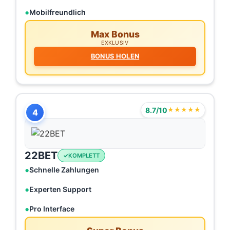
Mobilfreundlich
Max Bonus
EXKLUSIV
BONUS HOLEN
8.7/10
★★★★★
4
22BET
KOMPLETT
Schnelle Zahlungen
Experten Support
Pro Interface