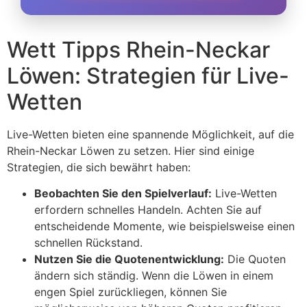
Wett Tipps Rhein-Neckar
Löwen: Strategien für Live-
Wetten
Live-Wetten bieten eine spannende Möglichkeit, auf die
Rhein-Neckar Löwen zu setzen. Hier sind einige
Strategien, die sich bewährt haben:
Beobachten Sie den Spielverlauf:
Live-Wetten
erfordern schnelles Handeln. Achten Sie auf
entscheidende Momente, wie beispielsweise einen
schnellen Rückstand.
Nutzen Sie die Quotenentwicklung:
Die Quoten
ändern sich ständig. Wenn die Löwen in einem
engen Spiel zurückliegen, können Sie