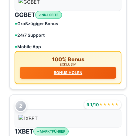
GGBET
NR.1 SEITE
Großzügiger Bonus
24/7 Support
Mobile App
100% Bonus
EXKLUSIV
BONUS HOLEN
9.1/10
★★★★★
2
1XBET
MARKTFÜHRER