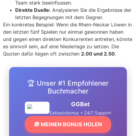
Team stark beeinflussen.
Direkte Duelle:
Analysieren Sie die Ergebnisse der
letzten Begegnungen mit dem Gegner.
Ein konkretes Beispiel: Wenn die Rhein-Neckar Löwen in
den letzten fünf Spielen nur einmal gewonnen haben
und gegen einen direkten Konkurrenten antreten, könnte
es sinnvoll sein, auf eine Niederlage zu setzen. Die
Quoten dafür liegen oft zwischen
2.00 und 2.50
.
🏆 Unser #1 Empfohlener
Buchmacher
GGBet
Exklusivbonus + 24/7 Support
🎁 MEINEN BONUS HOLEN