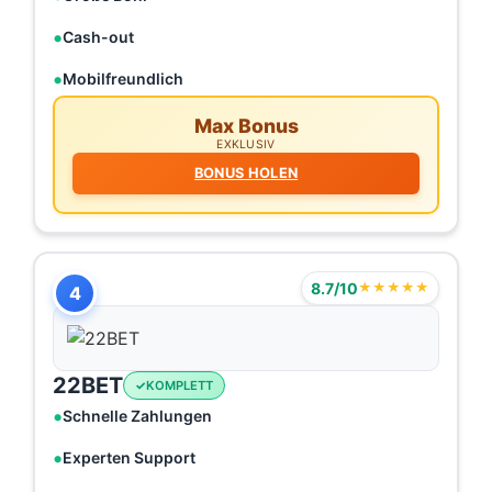
Cash-out
Mobilfreundlich
Max Bonus
EXKLUSIV
BONUS HOLEN
8.7/10
★★★★★
4
22BET
KOMPLETT
Schnelle Zahlungen
Experten Support