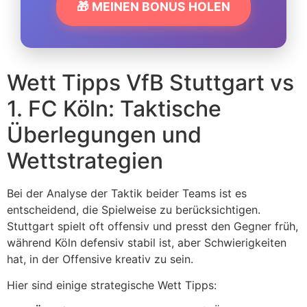
🎁 MEINEN BONUS HOLEN
Wett Tipps VfB Stuttgart vs
1. FC Köln: Taktische
Überlegungen und
Wettstrategien
Bei der Analyse der Taktik beider Teams ist es
entscheidend, die Spielweise zu berücksichtigen.
Stuttgart spielt oft offensiv und presst den Gegner früh,
während Köln defensiv stabil ist, aber Schwierigkeiten
hat, in der Offensive kreativ zu sein.
Hier sind einige strategische Wett Tipps: