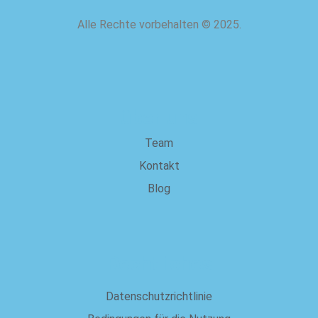
Alle Rechte vorbehalten
©
2025.
über uns
Team
Kontakt
Blog
Rechtliches
Datenschutzrichtlinie