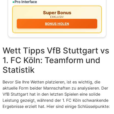
Pro Interface
Super Bonus
EXKLUSIV
BONUS HOLEN
Wett Tipps VfB Stuttgart vs
1. FC Köln: Teamform und
Statistik
Bevor Sie Ihre Wetten platzieren, ist es wichtig, die
aktuelle Form beider Mannschaften zu analysieren. Der
VfB Stuttgart hat in den letzten Spielen eine solide
Leistung gezeigt, während der 1. FC Köln schwankende
Ergebnisse erzielt hat. Hier sind einige Schlüsselpunkte: