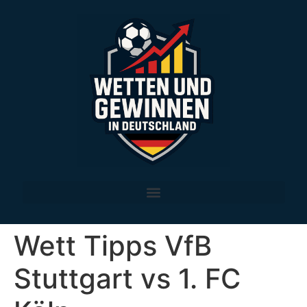
Wett Tipps VfB
Stuttgart vs 1. FC