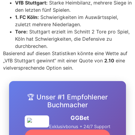
VfB Stuttgart:
Starke Heimbilanz, mehrere Siege in
den letzten fünf Spielen.
1. FC Köln:
Schwierigkeiten im Auswärtsspiel,
zuletzt mehrere Niederlagen.
Tore:
Stuttgart erzielt im Schnitt 2 Tore pro Spiel,
Köln hat Schwierigkeiten, die Defensive zu
durchbrechen.
Basierend auf diesen Statistiken könnte eine Wette auf
„VfB Stuttgart gewinnt“ mit einer Quote von
2.10
eine
vielversprechende Option sein.
🏆 Unser #1 Empfohlener
Buchmacher
GGBet
Exklusivbonus + 24/7 Support