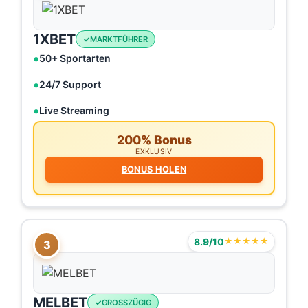
1XBET
MARKTFÜHRER
50+ Sportarten
24/7 Support
Live Streaming
200% Bonus
EXKLUSIV
BONUS HOLEN
8.9/10
★★★★★
3
MELBET
GROSSZÜGIG