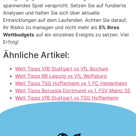
spannendes Spiel verspricht. Setzen Sie auf fundierte
Analysen und halten Sie sich über aktuelle
Entwicklungen auf dem Laufenden. Achten Sie darauf,
Ihr Risiko zu managen und nicht mehr als
5% Ihres
Wettbudgets
auf ein einzelnes Ereignis zu setzen. Viel
Erfolg!
Ähnliche Artikel:
Wett Tipps VfB Stuttgart vs VfL Bochum
Wett Tipps RB Leipzig vs VfL Wolfsburg
Wett Tipps TSG Hoffenheim vs 1. FC Heidenheim
Wett Tipps Borussia Dortmund vs 1. FSV Mainz 05
Wett Tipps VfB Stuttgart vs TSG Hoffenheim