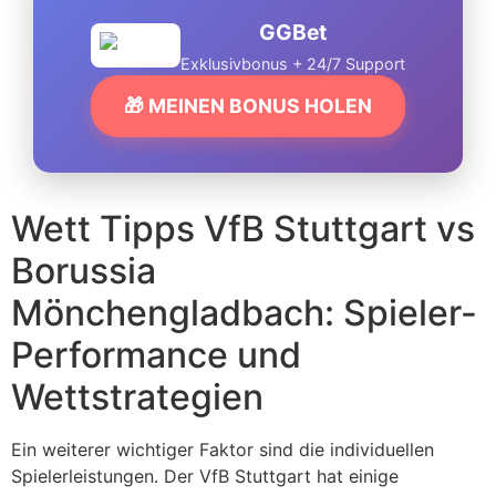
GGBet
Exklusivbonus + 24/7 Support
🎁 MEINEN BONUS HOLEN
Wett Tipps VfB Stuttgart vs
Borussia
Mönchengladbach: Spieler-
Performance und
Wettstrategien
Ein weiterer wichtiger Faktor sind die individuellen
Spielerleistungen. Der VfB Stuttgart hat einige