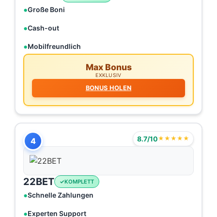
Große Boni
Cash-out
Mobilfreundlich
Max Bonus
EXKLUSIV
BONUS HOLEN
8.7/10
★★★★★
4
22BET
KOMPLETT
Schnelle Zahlungen
Experten Support