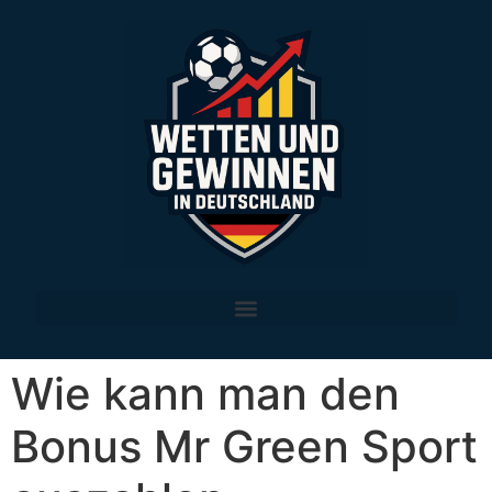
Wie kann man den
Bonus Mr Green Sport