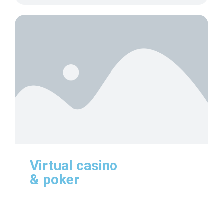
Virtual casino
& poker