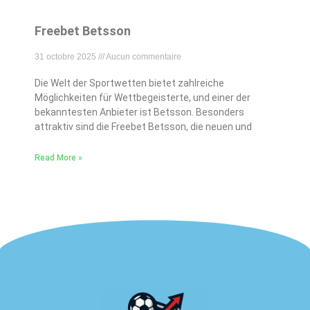
Freebet Betsson
31 octobre 2025
Aucun commentaire
Die Welt der Sportwetten bietet zahlreiche
Möglichkeiten für Wettbegeisterte, und einer der
bekanntesten Anbieter ist Betsson. Besonders
attraktiv sind die Freebet Betsson, die neuen und
Read More »