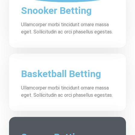
Snooker Betting
Ullamcorper morbi tincidunt ornare massa
eget. Sollicitudin ac orci phasellus egestas.
Basketball Betting
Ullamcorper morbi tincidunt ornare massa
eget. Sollicitudin ac orci phasellus egestas.