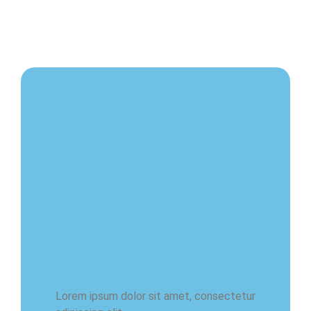
Who is Betcourse for
Soccer
bettors
Lorem ipsum dolor sit amet, consectetur