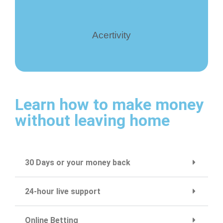
+
90
%
Acertivity
Learn how to make money
without leaving home
30 Days or your money back
24-hour live support
Online Betting