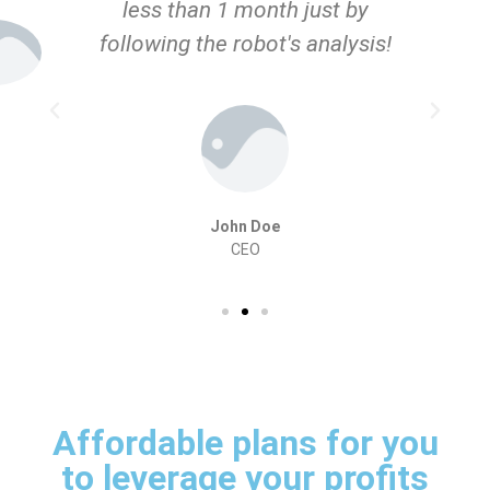
less than 1 month just by
following the robot's analysis!
John Doe
CEO
Affordable plans for you
to leverage your profits