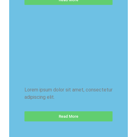
horse race
bettors
Lorem ipsum dolor sit amet, consectetur
adipiscing elit.
Read More