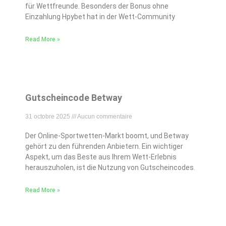
für Wettfreunde. Besonders der Bonus ohne
Einzahlung Hpybet hat in der Wett-Community
Read More »
Gutscheincode Betway
31 octobre 2025
Aucun commentaire
Der Online-Sportwetten-Markt boomt, und Betway
gehört zu den führenden Anbietern. Ein wichtiger
Aspekt, um das Beste aus Ihrem Wett-Erlebnis
herauszuholen, ist die Nutzung von Gutscheincodes.
Read More »