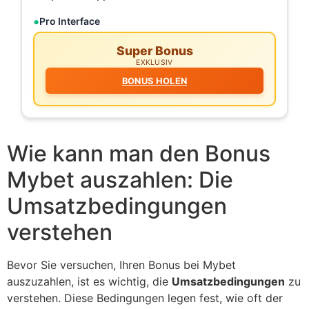
Pro Interface
Super Bonus
EXKLUSIV
BONUS HOLEN
Wie kann man den Bonus
Mybet auszahlen: Die
Umsatzbedingungen
verstehen
Bevor Sie versuchen, Ihren Bonus bei Mybet
auszuzahlen, ist es wichtig, die
Umsatzbedingungen
zu
verstehen. Diese Bedingungen legen fest, wie oft der