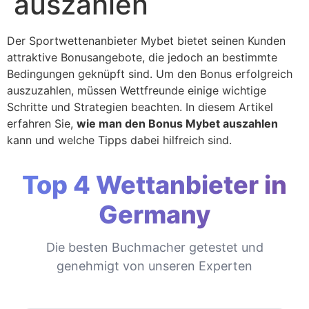
auszahlen
Der Sportwettenanbieter Mybet bietet seinen Kunden
attraktive Bonusangebote, die jedoch an bestimmte
Bedingungen geknüpft sind. Um den Bonus erfolgreich
auszuzahlen, müssen Wettfreunde einige wichtige
Schritte und Strategien beachten. In diesem Artikel
erfahren Sie,
wie man den Bonus Mybet auszahlen
kann und welche Tipps dabei hilfreich sind.
Top 4 Wettanbieter in
Germany
Die besten Buchmacher getestet und
genehmigt von unseren Experten