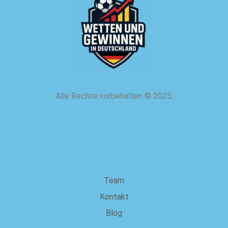
Alle Rechte vorbehalten
©
2025.
über uns
Team
Kontakt
Blog