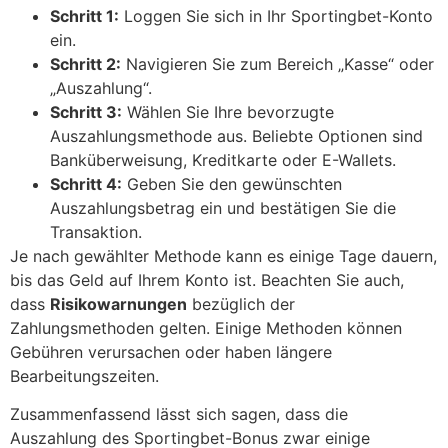
Schritt 1:
Loggen Sie sich in Ihr Sportingbet-Konto
ein.
Schritt 2:
Navigieren Sie zum Bereich „Kasse“ oder
„Auszahlung“.
Schritt 3:
Wählen Sie Ihre bevorzugte
Auszahlungsmethode aus. Beliebte Optionen sind
Banküberweisung, Kreditkarte oder E-Wallets.
Schritt 4:
Geben Sie den gewünschten
Auszahlungsbetrag ein und bestätigen Sie die
Transaktion.
Je nach gewählter Methode kann es einige Tage dauern,
bis das Geld auf Ihrem Konto ist. Beachten Sie auch,
dass
Risikowarnungen
bezüglich der
Zahlungsmethoden gelten. Einige Methoden können
Gebühren verursachen oder haben längere
Bearbeitungszeiten.
Zusammenfassend lässt sich sagen, dass die
Auszahlung des Sportingbet-Bonus zwar einige