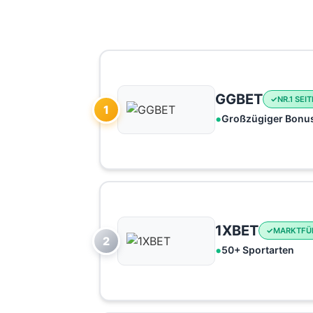
GGBET
NR.1 SEIT
1
Großzügiger Bonu
1XBET
MARKTFÜ
2
50+ Sportarten