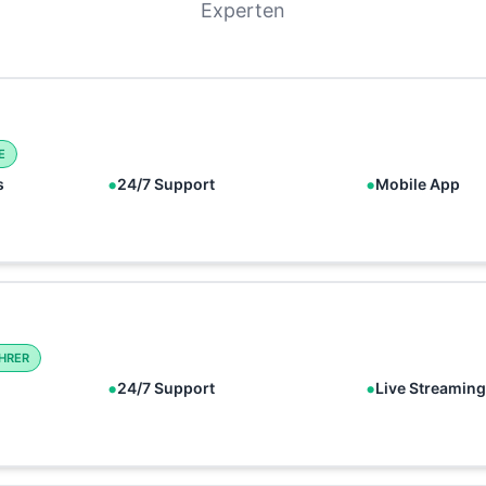
Experten
E
s
24/7 Support
Mobile App
HRER
24/7 Support
Live Streamin