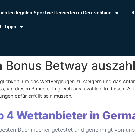
 besten legalen Sportwettenseiten in Deutschland
B
t-Tipps
n Bonus Betway auszah
lichkeit, um das Wettvergnügen zu steigern und das Anfang
s, um diesen Bonus erfolgreich auszuzahlen. In diesem Arti
gen dafür erfüllt sein müssen.
p 4 Wettanbieter in Germ
 besten Buchmacher getestet und genehmigt von uns