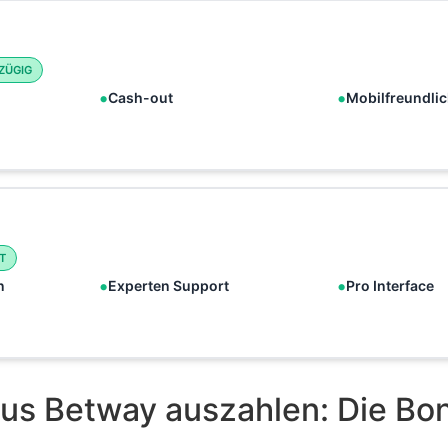
ÜGIG
Cash-out
Mobilfreundli
T
n
Experten Support
Pro Interface
us Betway auszahlen: Die B