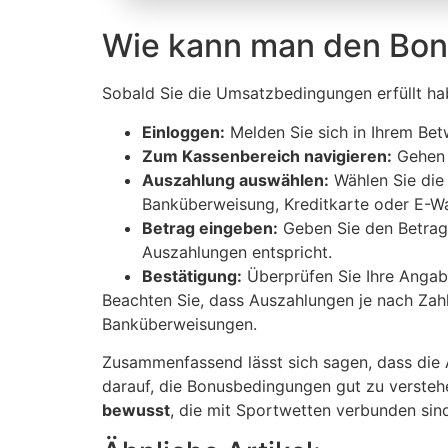
Wie kann man den Bon
Sobald Sie die Umsatzbedingungen erfüllt habe
Einloggen:
Melden Sie sich in Ihrem Be
Zum Kassenbereich navigieren:
Gehen 
Auszahlung auswählen:
Wählen Sie die
Banküberweisung, Kreditkarte oder E-Wa
Betrag eingeben:
Geben Sie den Betrag 
Auszahlungen entspricht.
Bestätigung:
Überprüfen Sie Ihre Angab
Beachten Sie, dass Auszahlungen je nach Zahl
Banküberweisungen.
Zusammenfassend lässt sich sagen, dass die A
darauf, die Bonusbedingungen gut zu versteh
bewusst
, die mit Sportwetten verbunden sind