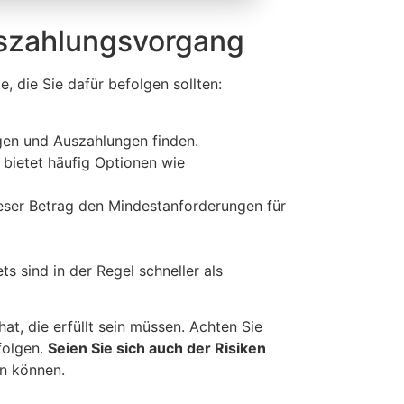
uszahlungsvorgang
, die Sie dafür befolgen sollten:
gen und Auszahlungen finden.
bietet häufig Optionen wie
ieser Betrag den Mindestanforderungen für
 sind in der Regel schneller als
t, die erfüllt sein müssen. Achten Sie
folgen.
Seien Sie sich auch der Risiken
en können.